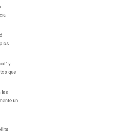
o
cia
có
ipios
ial” y
etos que
 las
amente un
ilita