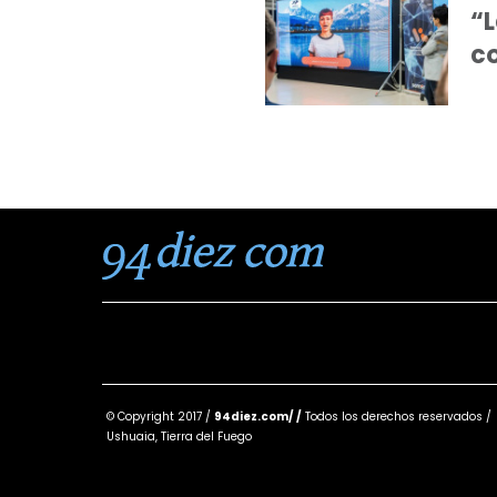
“L
co
© Copyright 2017 /
94diez.com/ /
Todos los derechos reservados /
Ushuaia, Tierra del Fuego