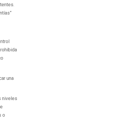
tentes.
ntías”
ntrol
prohibida
co
car una
s niveles
de
s o