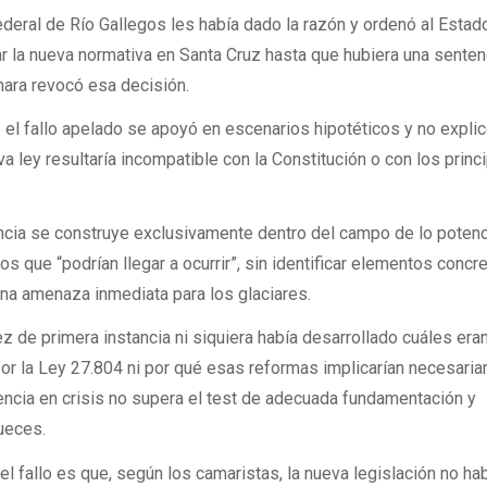
federal de Río Gallegos les había dado la razón y ordenó al Estad
r la nueva normativa en Santa Cruz hasta que hubiera una senten
ámara revocó esa decisión.
el fallo apelado se apoyó en escenarios hipotéticos y no expli
 ley resultaría incompatible con la Constitución o con los princ
encia se construye exclusivamente dentro del campo de lo potenc
s que “podrían llegar a ocurrir”, sin identificar elementos concr
una amenaza inmediata para los glaciares.
z de primera instancia ni siquiera había desarrollado cuáles eran
or la Ley 27.804 ni por qué esas reformas implicarían necesari
encia en crisis no supera el test de adecuada fundamentación y
jueces.
l fallo es que, según los camaristas, la nueva legislación no hab