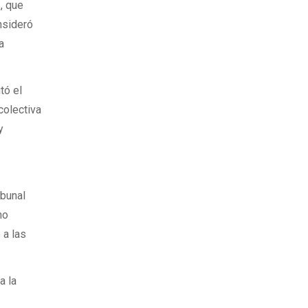
, que
onsideró
a
tó el
colectiva
y
ibunal
mo
 a las
a la