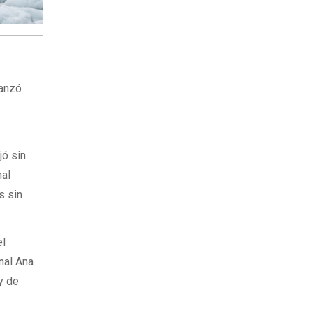
lanzó
jó sin
nal
s sin
el
onal Ana
ey de