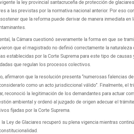
igente la ley provincial santacruceña de protección de glaciares
es a las previstas por la normativa nacional anterior. Por eso c
 sostener que la reforma puede derivar de manera inmediata en l
ontaminantes.
ental, la Cámara cuestionó severamente la forma en que se trami
ieron que el magistrado no definió correctamente la naturaleza 
glas establecidas por la Corte Suprema para este tipo de causas 
dadas que regulan los procesos colectivos.
llo, afirmaron que la resolución presenta “numerosas falencias de
siderarlo como un acto jurisdiccional válido”. Finalmente, el tr
ar, reconoció la legitimación de los demandantes para actuar co
stión ambiental y ordenó al juzgado de origen adecuar el trámite
ivos fijadas por la Corte Suprema.
 la Ley de Glaciares recuperó su plena vigencia mientras continú
onstitucionalidad.