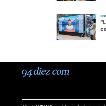
SOB
“L
co