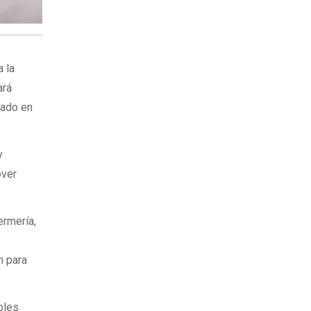
a la
ará
cado en
y
over
ermería,
n para
roles