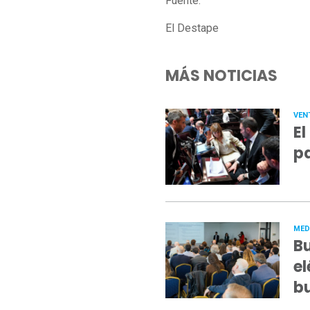
Fuente:
El Destape
MÁS NOTICIAS
VEN
El
pa
MED
Bu
el
b