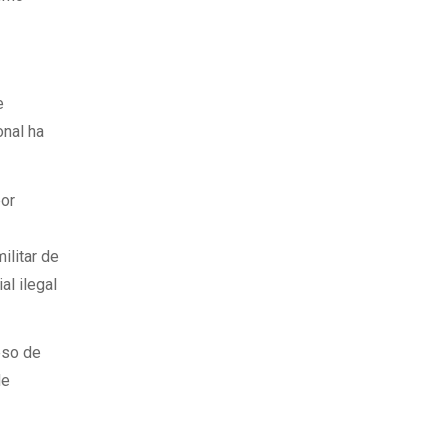
e
onal ha
por
ilitar de
al ilegal
eso de
de