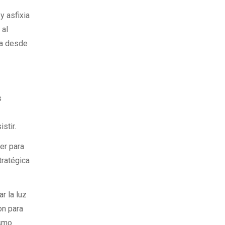
y asfixia
 al
ca desde
s
stir.
er para
tratégica
r la luz
on para
ismo