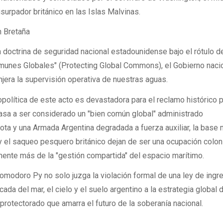
usurpador británico en las Islas Malvinas.
n Bretaña
la doctrina de seguridad nacional estadounidense bajo el rótulo d
munes Globales" (Protecting Global Commons), el Gobierno naci
njera la supervisión operativa de nuestras aguas.
opolítica de este acto es devastadora para el reclamo histórico 
 pasa a ser considerado un "bien común global" administrado
ota y una Armada Argentina degradada a fuerza auxiliar, la base m
el saqueo pesquero británico dejan de ser una ocupación coloni
nente más de la "gestión compartida" del espacio marítimo.
omodoro Py no solo juzga la violación formal de una ley de ingr
icada del mar, el cielo y el suelo argentino a la estrategia global 
rotectorado que amarra el futuro de la soberanía nacional.