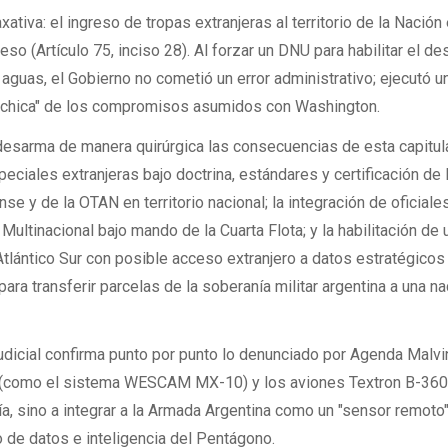
xativa: el ingreso de tropas extranjeras al territorio de la Nación
eso (Artículo 75, inciso 28). Al forzar un DNU para habilitar el d
 aguas, el Gobierno no cometió un error administrativo; ejecutó u
ra chica" de los compromisos asumidos con Washington.
 desarma de manera quirúrgica las consecuencias de esta capitula
ciales extranjeras bajo doctrina, estándares y certificación de 
nse y de la OTAN en territorio nacional; la integración de oficiale
ultinacional bajo mando de la Cuarta Flota; y la habilitación de 
 Atlántico Sur con posible acceso extranjero a datos estratégicos
ra transferir parcelas de la soberanía militar argentina a una na
judicial confirma punto por punto lo denunciado por Agenda Malvi
 (como el sistema WESCAM MX-10) y los aviones Textron B-36
ía, sino a integrar a la Armada Argentina como un "sensor remoto
 de datos e inteligencia del Pentágono.