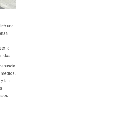
dicó una
ensa,
eto la
Unidos.
 denuncia
e medios,
 y las
a
ursos