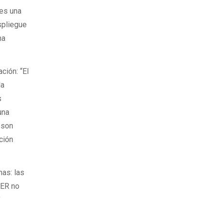
 es una
espliegue
na
ción: “El
la
s
una
 son
ción
nas: las
0ER no
"