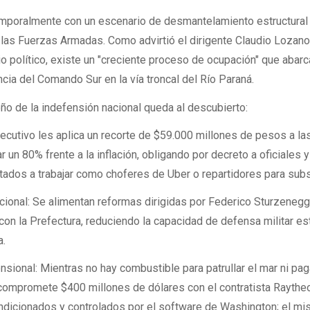
emporalmente con un escenario de desmantelamiento estructural 
 las Fuerzas Armadas. Como advirtió el dirigente Claudio Lozano
io político, existe un "creciente proceso de ocupación" que abar
encia del Comando Sur en la vía troncal del Río Paraná.
eño de la indefensión nacional queda al descubierto:
jecutivo les aplica un recorte de $59.000 millones de pesos a la
tar un 80% frente a la inflación, obligando por decreto a oficiales y
tados a trabajar como choferes de Uber o repartidores para subsi
ional: Se alimentan reformas dirigidas por Federico Sturzenegg
con la Prefectura, reduciendo la capacidad de defensa militar es
a.
onal: Mientras no hay combustible para patrullar el mar ni paga
 compromete $400 millones de dólares con el contratista Raythe
icionados y controlados por el software de Washington; el m