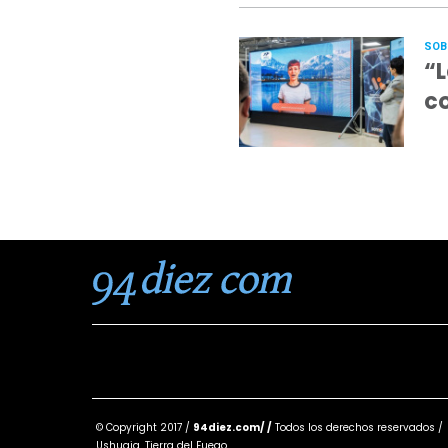
SOB
“L
co
© Copyright 2017 /
94diez.com/ /
Todos los derechos reservados /
Ushuaia, Tierra del Fuego