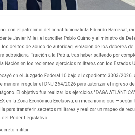
no, con el patrocinio del constitucionalista Eduardo Barcesat, ra
dente Javier Milei, el canciller Pablo Quirno y el ministro de Def
e los delitos de abuso de autoridad, violación de los deberes de
a subsidiaria, Traición a la Patria, tras haber salteado por compl
la Nación en los recientes ejercicios militares con los Estados 
 recayó en el Juzgado Federal 10 bajo el expediente 3303/2026,
de manera irregular el DNU 264/2026 para autorizar el ingreso d
tágono. El objetivo fue realizar los ejercicios "DAGA ATLÁNTICA"
SEX en la Zona Económica Exclusiva, un mecanismo que —según l
la para transferir secretos militares y realizar un mapeo de rec
 del Poder Legislativo.
secreto militar