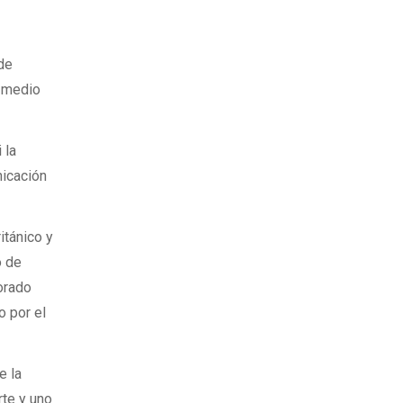
de
n medio
 la
nicación
itánico y
o de
orado
o por el
e la
rte y uno