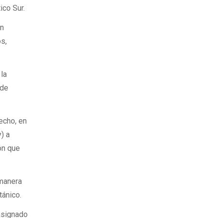
ico Sur.
en
os,
la
 de
echo, en
) a
ón que
 manera
tánico.
asignado