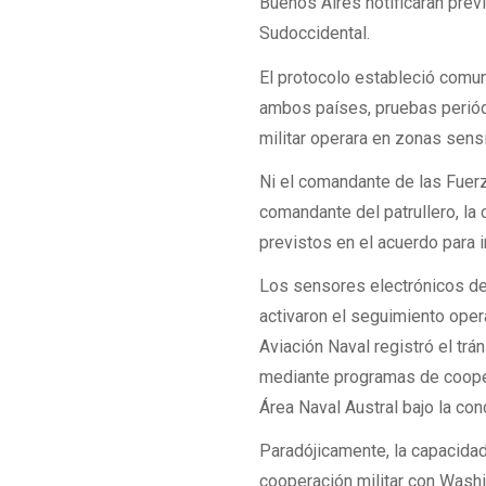
Buenos Aires notificaran prev
Sudoccidental.
El protocolo estableció comu
ambos países, pruebas periód
militar operara en zonas sens
Ni el comandante de las Fuerz
comandante del patrullero, la
previstos en el acuerdo para 
Los sensores electrónicos desp
activaron el seguimiento ope
Aviación Naval registró el t
mediante programas de cooper
Área Naval Austral bajo la co
Paradójicamente, la capacidad
cooperación militar con Washin