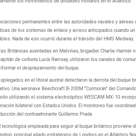
iamente los movimientos de unidades militares en el Atlántico
nicaciones permanentes entre las autoridades navales y aéreas 
icas de los sistemas de enlace y avisos anticipados cuando u
ibles. Nada de eso ocurrió durante el tránsito del HMS Medway.
as Británicas asentadas en Malvinas, brigadier Charlie Harmer ni
 capitán de corbeta Lucía Ramsay, utilizaron los canales de comu
informar el desplazamiento del buque.
legados en el litoral austral detectaron la derrota del buque br
rativo. Una aeronave Beechcraft B-200M "Cormorán" del Comand
ránsito utilizando el sistema electroóptico WESCAM MX-10 incorp
ación bilateral con Estados Unidos. El monitoreo fue coordinad
nducción del contraalmirante Guillermo Prada.
 tecnológica empleada para seguir al buque británico proviene d
gton, principal aliado estratégico de Londres en el Atlántico No