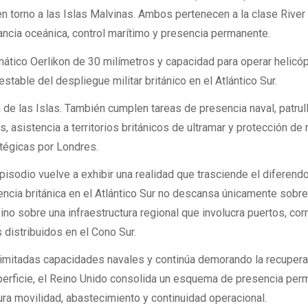
 en torno a las Islas Malvinas. Ambos pertenecen a la clase River
ncia oceánica, control marítimo y presencia permanente.
ático Oerlikon de 30 milímetros y capacidad para operar helicó
stable del despliegue militar británico en el Atlántico Sur.
 de las Islas. También cumplen tareas de presencia naval, patrul
 asistencia a territorios británicos de ultramar y protección de 
tégicas por Londres.
pisodio vuelve a exhibir una realidad que trasciende el diferend
sencia británica en el Atlántico Sur no descansa únicamente sobr
, sino sobre una infraestructura regional que involucra puertos, co
 distribuidos en el Cono Sur.
limitadas capacidades navales y continúa demorando la recuper
perficie, el Reino Unido consolida un esquema de presencia pe
a movilidad, abastecimiento y continuidad operacional.