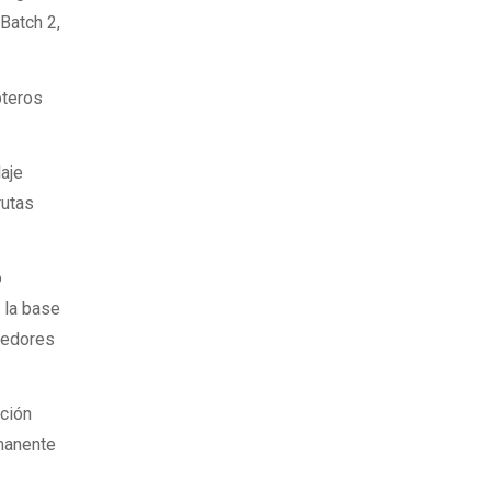
 Batch 2,
pteros
laje
rutas
o
e la base
rredores
ación
rmanente