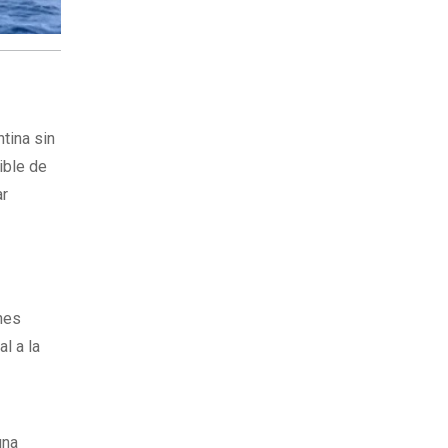
tina sin
ible de
ar
nes
l a la
una