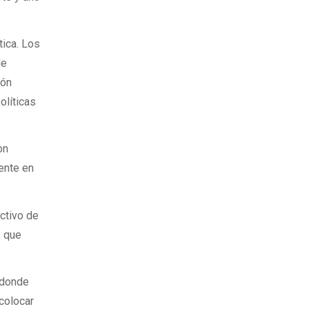
tica. Los
de
ión
olíticas
on
ente en
ctivo de
s que
 donde
 colocar