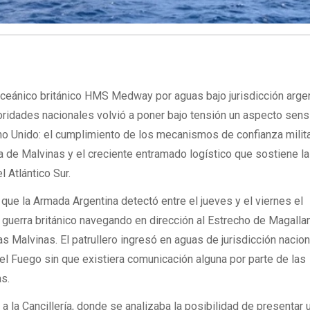
oceánico británico HMS Medway por aguas bajo jurisdicción argen
oridades nacionales volvió a poner bajo tensión un aspecto sens
eino Unido: el cumplimiento de los mecanismos de confianza milit
a de Malvinas y el creciente entramado logístico que sostiene la
l Atlántico Sur.
 que la Armada Argentina detectó entre el jueves y el viernes el
guerra británico navegando en dirección al Estrecho de Magalla
s Malvinas. El patrullero ingresó en aguas de jurisdicción naciona
del Fuego sin que existiera comunicación alguna por parte de las
as.
a la Cancillería, donde se analizaba la posibilidad de presentar 