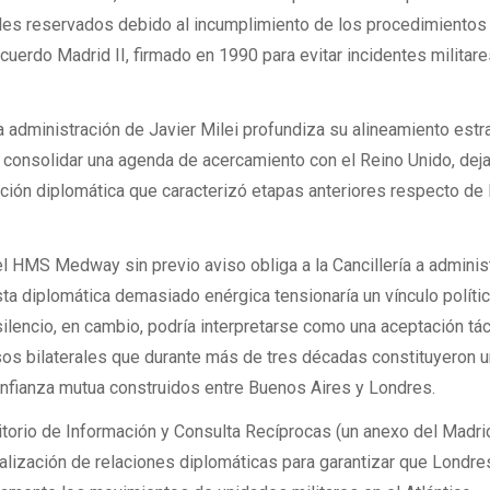
ales reservados debido al incumplimiento de los procedimientos
uerdo Madrid II, firmado en 1990 para evitar incidentes militare
la administración de Javier Milei profundiza su alineamiento estr
 consolidar una agenda de acercamiento con el Reino Unido, dej
ción diplomática que caracterizó etapas anteriores respecto de 
el HMS Medway sin previo aviso obliga a la Cancillería a adminis
sta diplomática demasiado enérgica tensionaría un vínculo políti
ilencio, en cambio, podría interpretarse como una aceptación tác
s bilaterales que durante más de tres décadas constituyeron 
nfianza mutua construidos entre Buenos Aires y Londres.
orio de Información y Consulta Recíprocas (un anexo del Madrid
lización de relaciones diplomáticas para garantizar que Londre