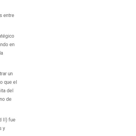
s entre
atégico
ando en
la
trar un
co que el
ita del
uno de
 II) fue
s y