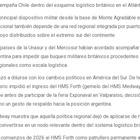
empeña Chile dentro del esquema logístico británico en el Atlánt
rincipal dispositivo militar desde la base de Monte Agradable 
acional también depende de una red regional integrada por puert
oyo distribuidos sobre el extremo sur del continente.
 países de la Unasur y del Mercosur habían acordado acompañar 
ntina para impedir que buques militares británicos procedentes
egionales como escala logística.
 a diluirse con los cambios políticos en América del Sur. De h
Boric impidió el ingreso del HMS Forth (gemelo del HMS Medway
 antes de participar de la feria Exponaval en Valparaíso, decisi
o un gesto de respaldo hacia la posición argentina.
way muestra que aquella política regional dejó de aplicarse de
convertirse en un nodo relevante dentro del sistema logístico bri
comienzos de 2026 al HMS Forth como patrullero permanente 